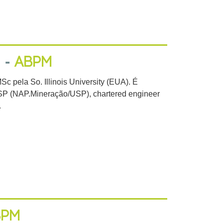
 -
ABPM
 pela So. Illinois University (EUA). É
SP (NAP.Mineração/USP), chartered engineer
.
BPM