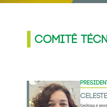
COMITÊ TÉC
Presiden
CELESTE
Geóloga e geost