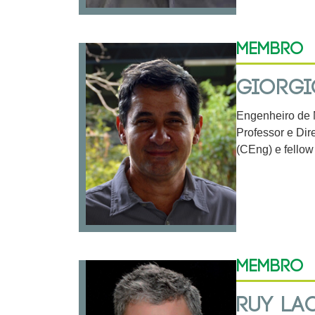
Membro
GIORGI
Engenheiro de M
Professor e Di
(CEng) e fellow
Membro
RUY LA