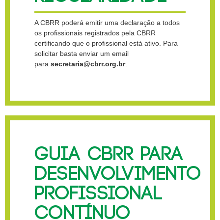
A CBRR poderá emitir uma declaração a todos
os profissionais registrados pela CBRR
certificando que o profissional está ativo. Para
solicitar basta enviar um email
para
secretaria@cbrr.org.br
.
GUIA CBRR PARA
DESENVOLVIMENTO
PROFISSIONAL
CONTÍNUO