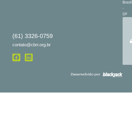
Brasíl
-
DF
(61) 3326-0759
contato@cbrr.org.br