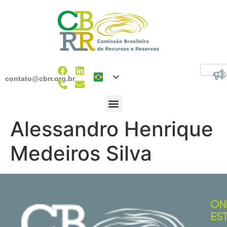
contato@cbrr.org.br
Alessandro Henrique
Medeiros Silva
ON
ES