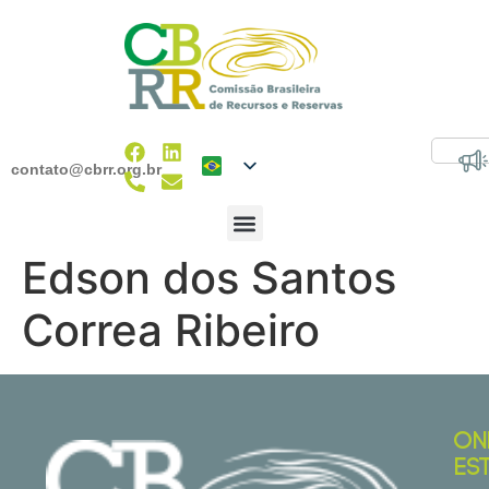
contato@cbrr.org.br
Edson dos Santos
Correa Ribeiro
ON
ES