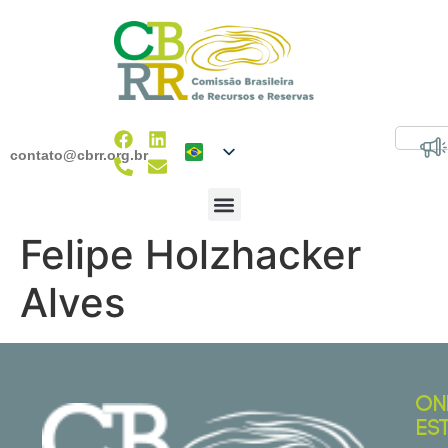
contato@cbrr.org.br
Felipe Holzhacker
Alves
ON
ES