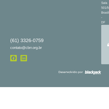
Sala
501/5
Brasíl
-
DF
(61) 3326-0759
contato@cbrr.org.br