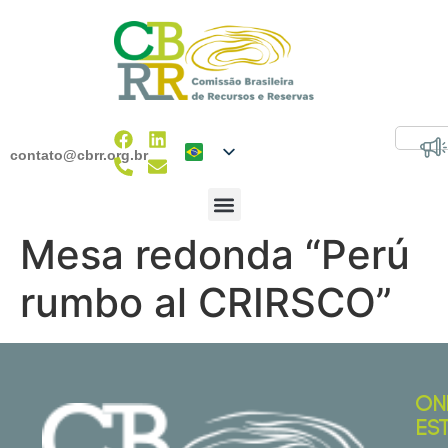
contato@cbrr.org.br
Mesa redonda “Perú
rumbo al CRIRSCO”
ON
ES