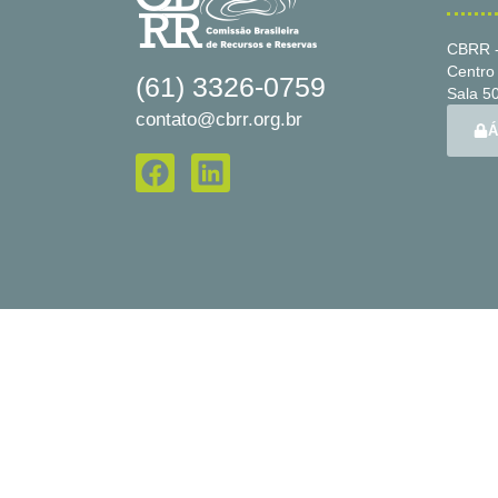
CBRR -
Centro 
(61) 3326-0759
Sala 50
contato@cbrr.org.br
Á