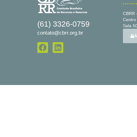
CBRR -
Centro 
(61) 3326-0759
Sala 50
contato@cbrr.org.br
Á