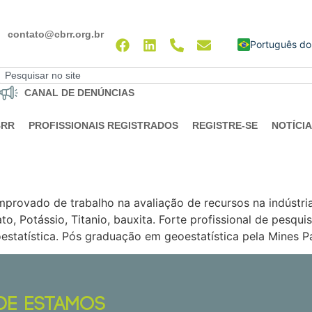
contato@cbrr.org.br
English
CANAL DE DENÚNCIAS
BRR
PROFISSIONAIS REGISTRADOS
REGISTRE-SE
NOTÍCI
mprovado de trabalho na avaliação de recursos na indústri
ato, Potássio, Titanio, bauxita. Forte profissional de pesq
tatística. Pós graduação em geoestatística pela Mines P
DE ESTAMOS