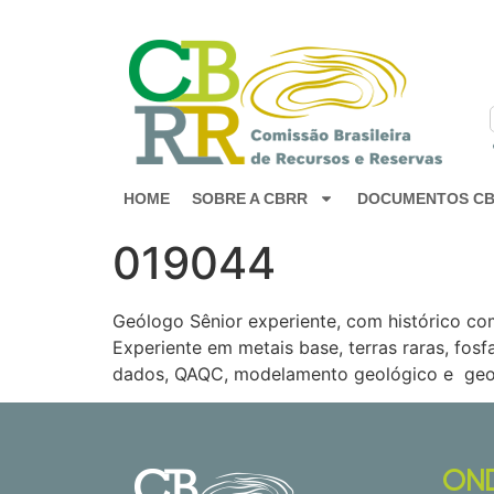
HOME
SOBRE A CBRR
DOCUMENTOS C
019044
Geólogo Sênior experiente, com histórico co
Experiente em metais base, terras raras, fosf
dados, QAQC, modelamento geológico e geoes
ON