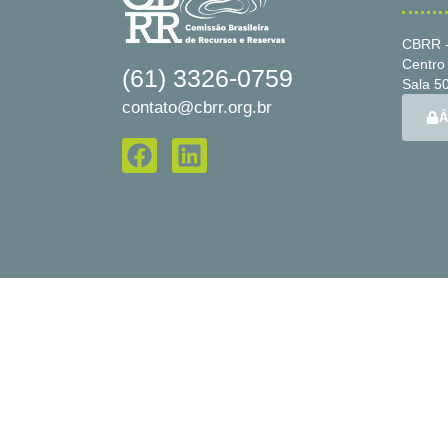
CBRR -
Centro 
(61) 3326-0759
Sala 50
contato@cbrr.org.br
Á