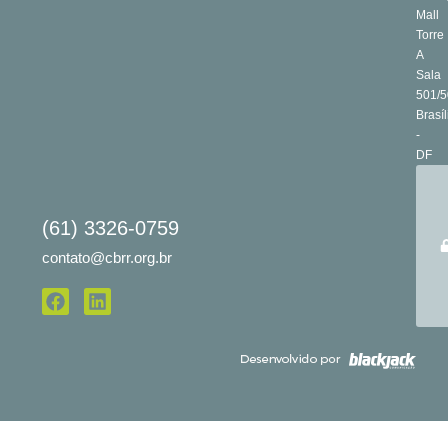
Mall
Torre
A
Sala
501/5
Brasíl
-
DF
(61) 3326-0759
contato@cbrr.org.br