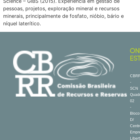
Science – GIBS (2015). Experiência em gestão de
pessoas, projetos, exploração mineral e recursos
minerais, principalmente de fosfato, nióbio, bário e
níquel laterítico.
ON
ES
CBR
-
SCN
Quad
02
-
Bloco
D/
Centr
Empre
Libert