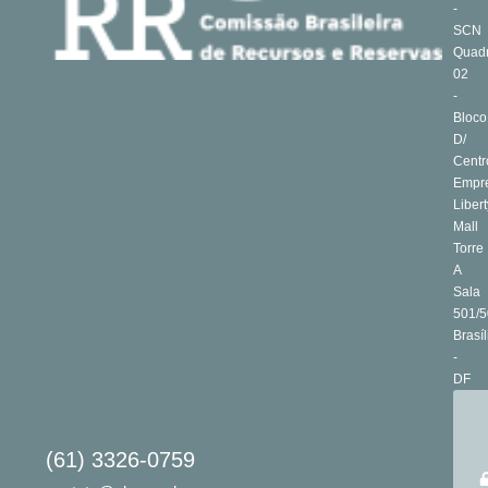
-
SCN
Quad
02
-
Bloco
D/
Centr
Empre
Libert
Mall
Torre
A
Sala
501/5
Brasíl
-
DF
(61) 3326-0759