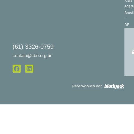
Sala
501/5
Brasíl
-
DF
(61) 3326-0759
contato@cbrr.org.br