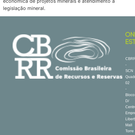
econômica de projetos minerais e atendimento à
legislação mineral.
ON
ES
CBR
-
SCN
Quad
02
-
Bloco
D/
Centr
Empre
Libert
Mall
Torre