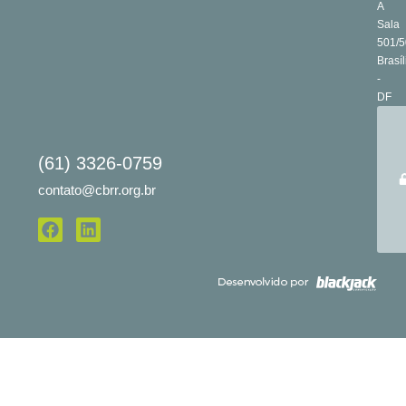
A
Sala
501/5
Brasíl
-
DF
(61) 3326-0759
contato@cbrr.org.br