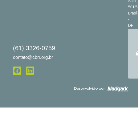
Sala
501/5
Brasíl
-
DF
(61) 3326-0759
contato@cbrr.org.br