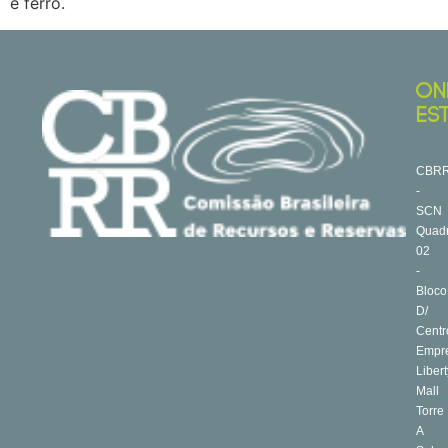
e ferro.
ON
ES
CBR
-
SCN
Quad
02
-
Bloco
D/
Centr
Empre
Libert
Mall
Torre
A