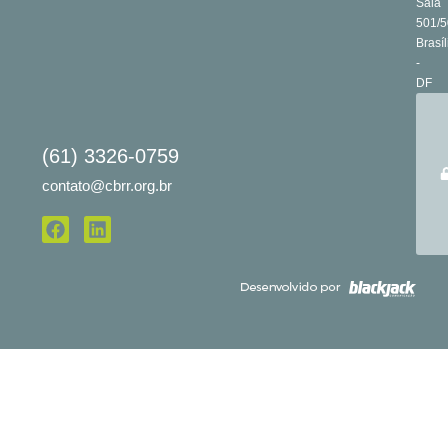
Sala
501/5
Brasíl
-
DF
(61) 3326-0759
contato@cbrr.org.br