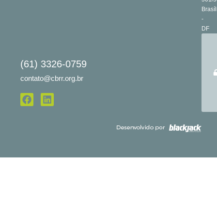
Brasíl
-
DF
(61) 3326-0759
contato@cbrr.org.br