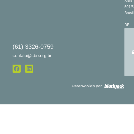
Sala
501/5
Brasíl
-
DF
(61) 3326-0759
contato@cbrr.org.br