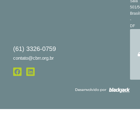
Sala
501/5
Brasíl
-
DF
(61) 3326-0759
contato@cbrr.org.br