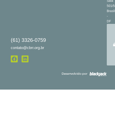
Sala
501/5
Brasíl
-
DF
(61) 3326-0759
contato@cbrr.org.br