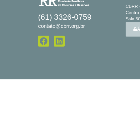
CBRR -
Centro 
(61) 3326-0759
Sala 50
contato@cbrr.org.br
Á