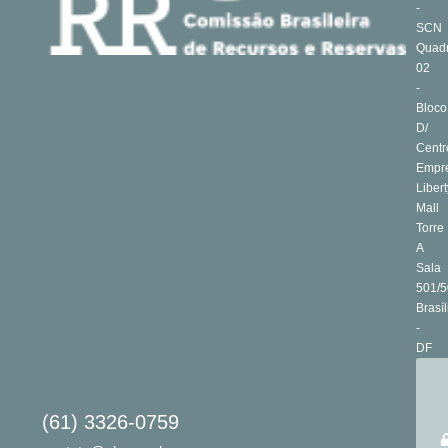
-
SCN
Quad
02
-
Bloco
D/
Centr
Empre
Libert
Mall
Torre
A
Sala
501/5
Brasíl
-
DF
(61) 3326-0759