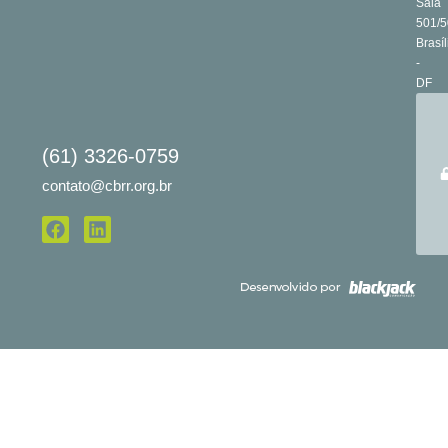
Sala
501/5
Brasíl
-
DF
(61) 3326-0759
contato@cbrr.org.br