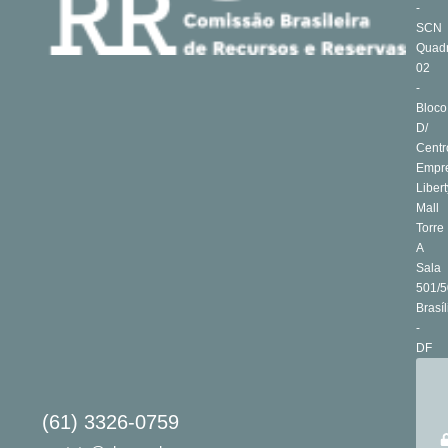
-
SCN
Quad
02
-
Bloco
D/
Centr
Empre
Libert
Mall
Torre
A
Sala
501/5
Brasíl
-
DF
(61) 3326-0759