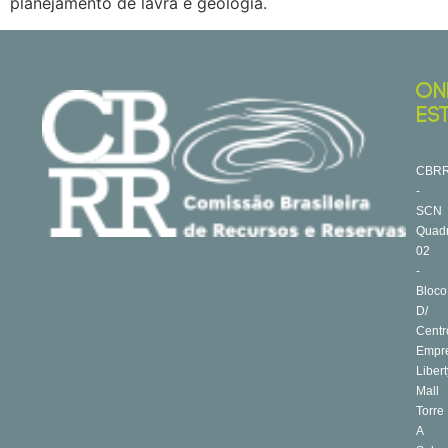
planejamento de lavra e geologia.
ON
ES
CBR
-
SCN
Quad
02
-
Bloco
D/
Centr
Empre
Libert
Mall
Torre
A