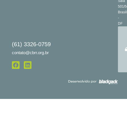
Sala
501/5
Brasíl
-
DF
(61) 3326-0759
contato@cbrr.org.br