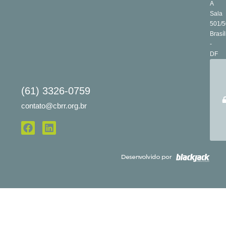
A
Sala
501/5
Brasíl
-
DF
(61) 3326-0759
contato@cbrr.org.br