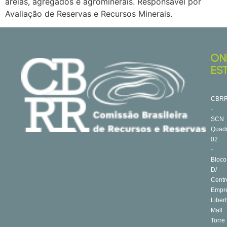
areias, agregados e agrominerais. Responsável por
Avaliação de Reservas e Recursos Minerais.
ON
ES
CBR
-
SCN
Quad
02
-
Bloco
D/
Centr
Empre
Libert
Mall
Torre