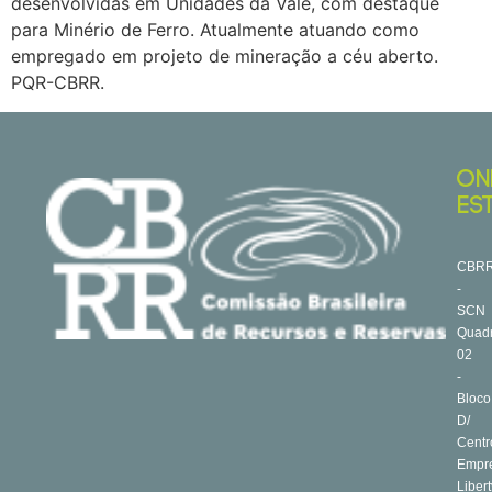
desenvolvidas em Unidades da Vale, com destaque
para Minério de Ferro. Atualmente atuando como
empregado em projeto de mineração a céu aberto.
PQR-CBRR.
ON
ES
CBR
-
SCN
Quad
02
-
Bloco
D/
Centr
Empre
Libert