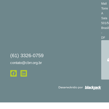
Mall
Torre
A
Sala
501/5
Brasíl
-
DF
(61) 3326-0759
contato@cbrr.org.br