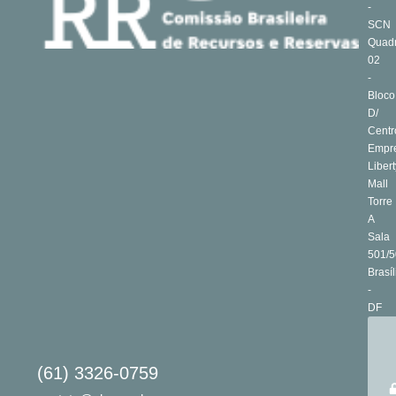
-
SCN
Quad
02
-
Bloco
D/
Centr
Empre
Libert
Mall
Torre
A
Sala
501/5
Brasíl
-
DF
(61) 3326-0759