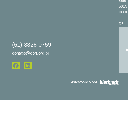
Sala
501/5
Brasíl
-
DF
(61) 3326-0759
contato@cbrr.org.br