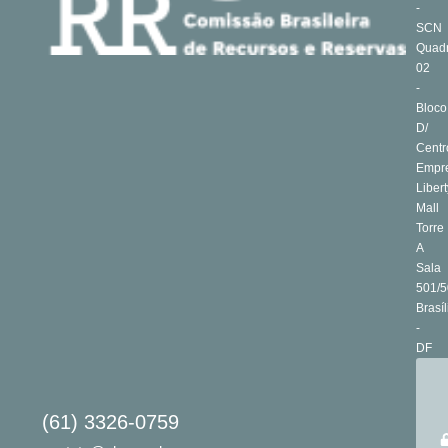
-
SCN
Quad
02
-
Bloco
D/
Centr
Empre
Libert
Mall
Torre
A
Sala
501/5
Brasíl
-
DF
(61) 3326-0759