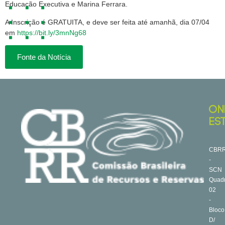
Educação Executiva e Marina Ferrara.
A Inscrição é GRATUITA, e deve ser feita até amanhã, dia 07/04
em
https://bit.ly/3mnNg68
Fonte da Notícia
ON
ES
CBR
-
SCN
Quad
02
-
Bloco
D/