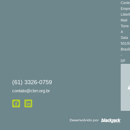
Centr
Empre
Libert
Mall
Torre
A
Sala
501/5
Brasíl
-
DF
(61) 3326-0759
contato@cbrr.org.br