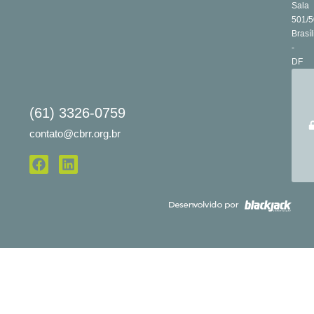
Sala
501/5
Brasíl
-
DF
(61) 3326-0759
contato@cbrr.org.br