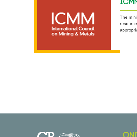
ICM
The minin
resource
appropria
ON