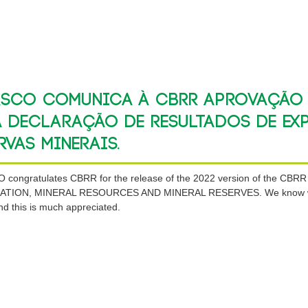
RSCO comunica à CBRR aprovação 
a declaração de resultados de ex
rvas minerais.
 congratulates CBRR for the release of the 2022 version of the
TION, MINERAL RESOURCES AND MINERAL RESERVES. We know well tha
nd this is much appreciated.