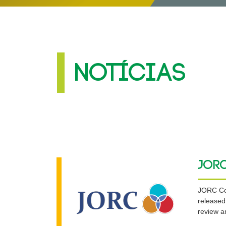
NOTÍCIAS
Jor
JORC Com
released
review a