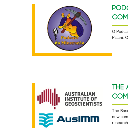
Podc
Comi
O Podcas
Pisani. 
The 
Comp
The Base
now comp
research