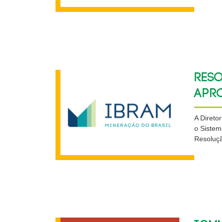
Reso
apr
A Direto
o Sistem
Resoluçã