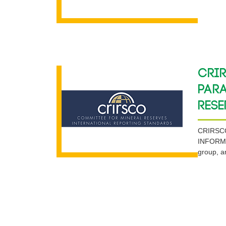
CRI
par
rese
CRIRSCO
INFORMA
group, a