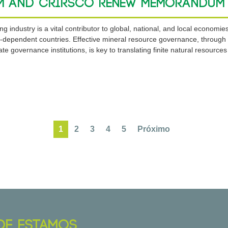
M and CRIRSCO renew Memorandum 
g industry is a vital contributor to global, national, and local economie
-dependent countries. Effective mineral resource governance, through 
te governance institutions, is key to translating finite natural resourc
1
2
3
4
5
Próximo
DE ESTAMOS